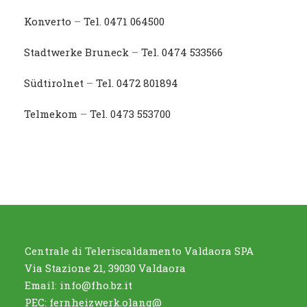
Konverto
–
Tel. 0471 064500
Stadtwerke Bruneck
–
Tel. 0474 533566
Südtirolnet
–
Tel. 0472 801894
Telmekom
–
Tel. 0473 553700
Centrale di Teleriscaldamento Valdaora SPA
Via Stazione 21, 39030 Valdaora
Email:
info@fho.bz.it
PEC:
fernheizwerk.olang@